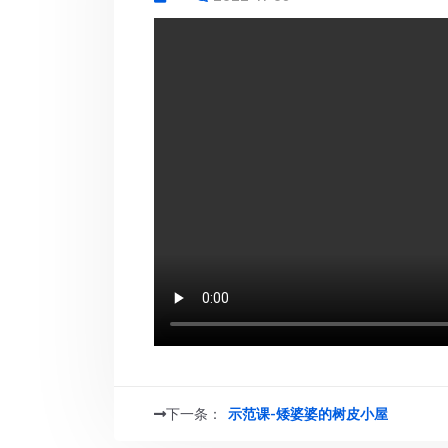
示范课-矮婆婆的树皮小屋
下一条：