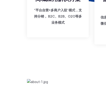
“平台自营+多商户入驻”模式，支
持分销， B2C、B2B、O2O等多
信
业务模式
微